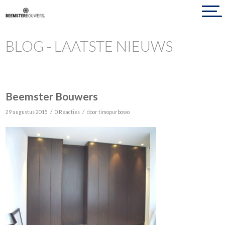
BLOG - LAATSTE NIEUWS
Beemster Bouwers
/
/
29 augustus 2015
0 Reacties
door
timopurbowo