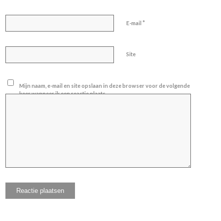
*
E-mail
Site
Mijn naam, e-mail en site opslaan in deze browser voor de volgende
keer wanneer ik een reactie plaats.