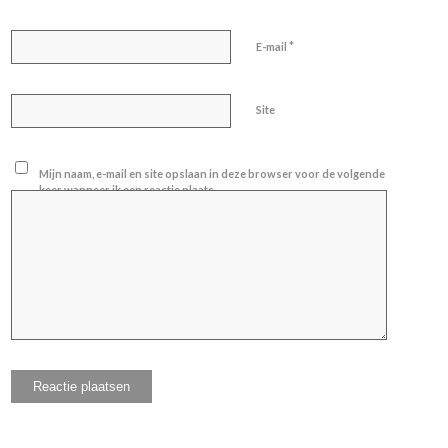
*
E-mail
Site
Mijn naam, e-mail en site opslaan in deze browser voor de volgende
keer wanneer ik een reactie plaats.