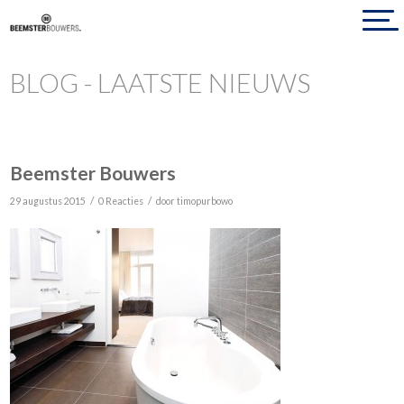
BLOG - LAATSTE NIEUWS
Beemster Bouwers
/
/
29 augustus 2015
0 Reacties
door
timopurbowo