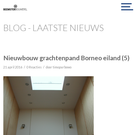
BLOG - LAATSTE NIEUWS
Nieuwbouw grachtenpand Borneo eiland (5)
/
/
21 april 2016
0 Reacties
door
timopurbowo