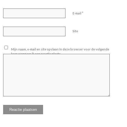
*
E-mail
Site
Mijn naam, e-mail en site opslaan in deze browser voor de volgende
keer wanneer ik een reactie plaats.