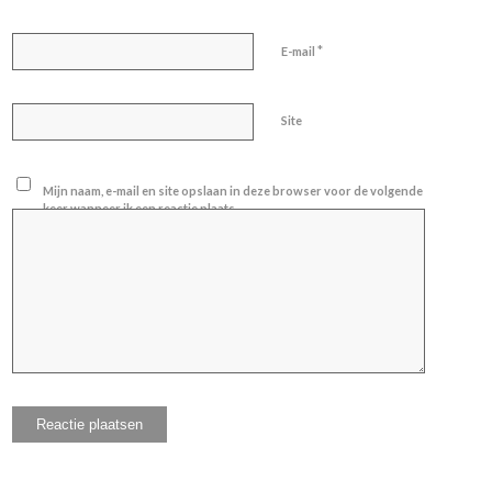
*
E-mail
Site
Mijn naam, e-mail en site opslaan in deze browser voor de volgende
keer wanneer ik een reactie plaats.