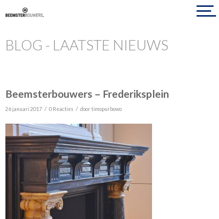
BLOG - LAATSTE NIEUWS
Beemsterbouwers – Frederiksplein
/
/
26 januari 2017
0 Reacties
door
timopurbowo