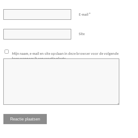
*
E-mail
Site
Mijn naam, e-mail en site opslaan in deze browser voor de volgende
keer wanneer ik een reactie plaats.