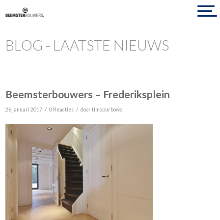
BLOG - LAATSTE NIEUWS
Beemsterbouwers – Frederiksplein
/
/
26 januari 2017
0 Reacties
door
timopurbowo