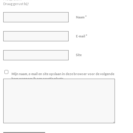
Draag gerust bij!
*
Naam
*
E-mail
Site
Mijn naam, e-mail en site opslaan in deze browser voor de volgende
keer wanneer ik een reactie plaats.