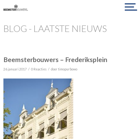
BLOG - LAATSTE NIEUWS
Beemsterbouwers – Frederiksplein
/
/
26 januari 2017
0 Reacties
door
timopurbowo