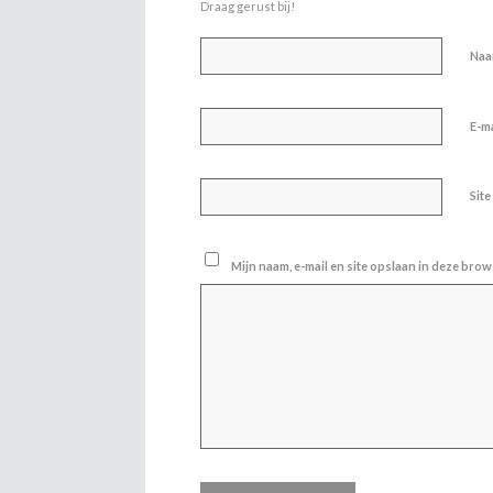
Draag gerust bij!
Na
E-m
Site
Mijn naam, e-mail en site opslaan in deze brow