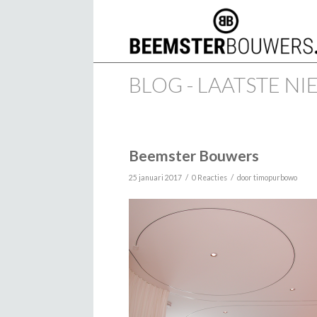
BLOG - LAATSTE N
Beemster Bouwers
/
/
25 januari 2017
0 Reacties
door
timopurbowo