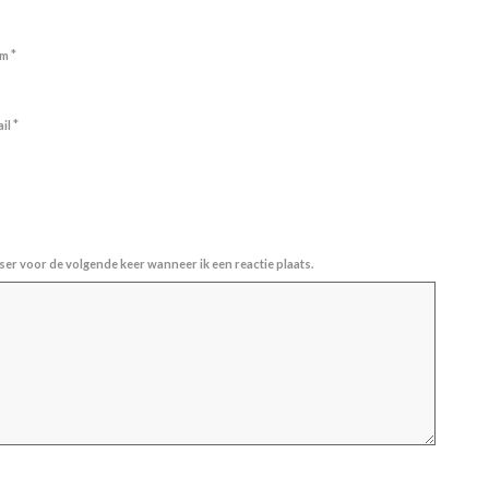
*
am
*
ail
ser voor de volgende keer wanneer ik een reactie plaats.