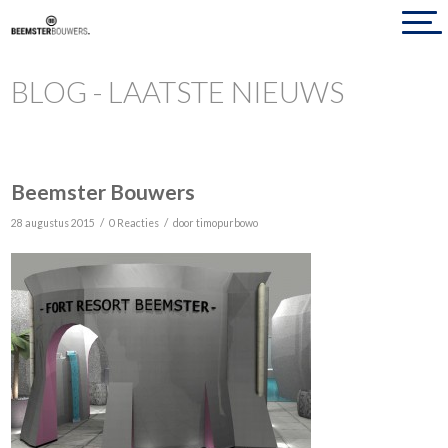
BLOG - LAATSTE NIEUWS
Beemster Bouwers
/
/
28 augustus 2015
0 Reacties
door
timopurbowo