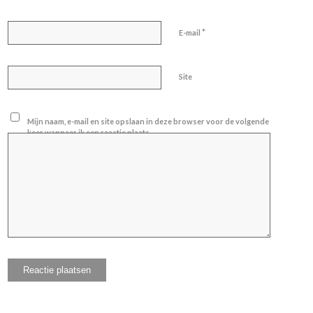
*
E-mail
Site
Mijn naam, e-mail en site opslaan in deze browser voor de volgende
keer wanneer ik een reactie plaats.