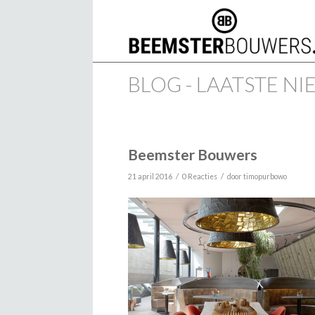
BLOG - LAATSTE N
Beemster Bouwers
/
/
21 april 2016
0 Reacties
door
timopurbowo