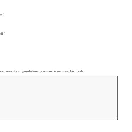
*
am
*
ail
ser voor de volgende keer wanneer ik een reactie plaats.