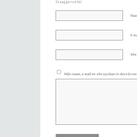
Draag gerust bij!
Na
E-m
Site
Mijn naam, e-mail en site opslaan in deze brow