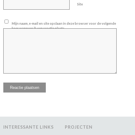
Site
Mijn naam, e-mail en site opslaan in deze browser voor de volgende
keer wanneer ik een reactie plaats.
INTERESSANTE LINKS
PROJECTEN