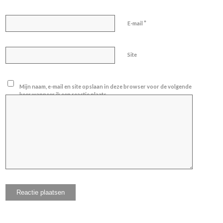
*
E-mail
Site
Mijn naam, e-mail en site opslaan in deze browser voor de volgende
keer wanneer ik een reactie plaats.