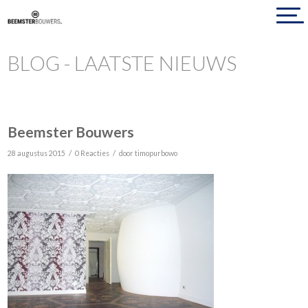
BLOG - LAATSTE NIEUWS
Beemster Bouwers
/
/
28 augustus 2015
0 Reacties
door
timopurbowo