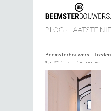
BLOG - LAATSTE N
Beemsterbouwers – Frederi
/
/
30 juni 2026
0 Reacties
door
timopurbowo