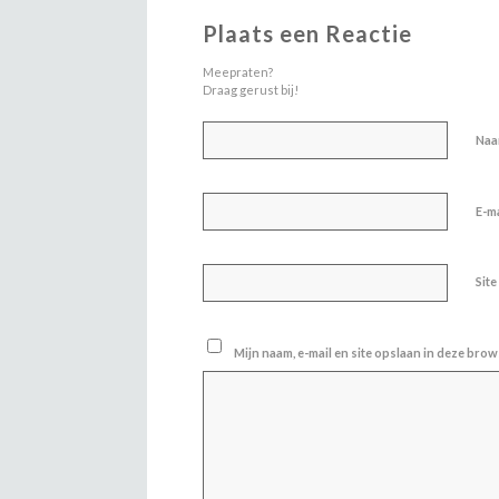
Plaats een Reactie
Meepraten?
Draag gerust bij!
Na
E-m
Site
Mijn naam, e-mail en site opslaan in deze brow