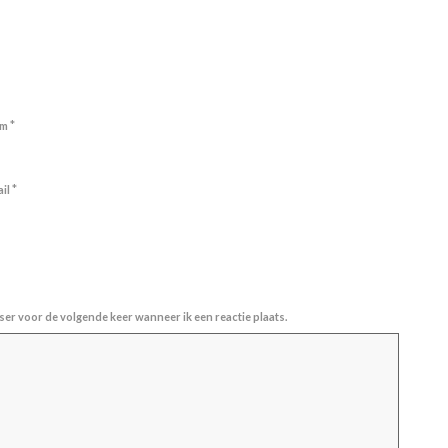
*
am
*
ail
ser voor de volgende keer wanneer ik een reactie plaats.