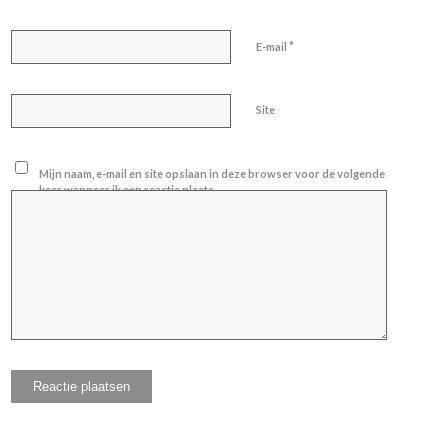
*
E-mail
Site
Mijn naam, e-mail en site opslaan in deze browser voor de volgende
keer wanneer ik een reactie plaats.