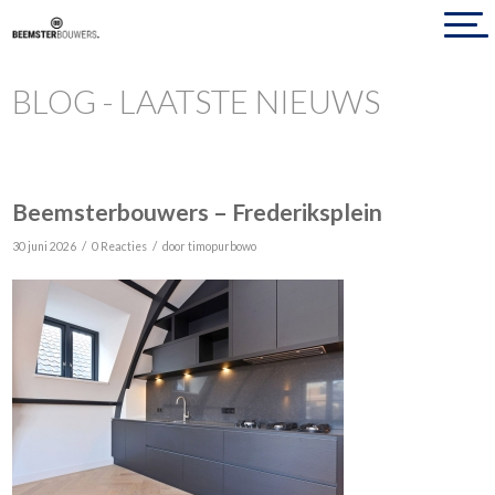
BLOG - LAATSTE NIEUWS
Beemsterbouwers – Frederiksplein
/
/
30 juni 2026
0 Reacties
door
timopurbowo