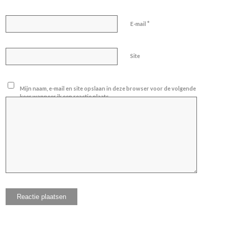
*
E-mail
Site
Mijn naam, e-mail en site opslaan in deze browser voor de volgende
keer wanneer ik een reactie plaats.