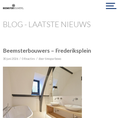
BLOG - LAATSTE NIEUWS
Beemsterbouwers – Frederiksplein
/
/
30 juni 2026
0 Reacties
door
timopurbowo