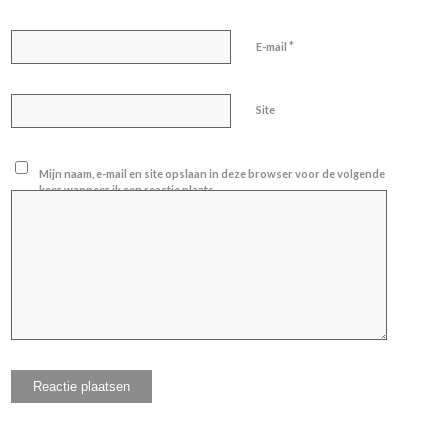
*
E-mail
Site
Mijn naam, e-mail en site opslaan in deze browser voor de volgende
keer wanneer ik een reactie plaats.