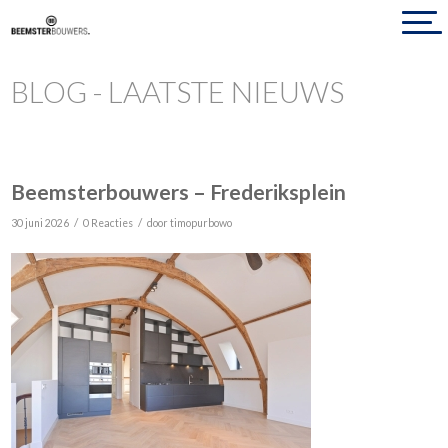
BLOG - LAATSTE NIEUWS
Beemsterbouwers – Frederiksplein
/
/
30 juni 2026
0 Reacties
door
timopurbowo