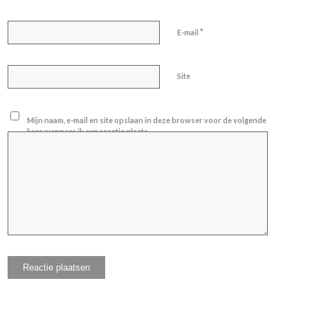
*
E-mail
Site
Mijn naam, e-mail en site opslaan in deze browser voor de volgende
keer wanneer ik een reactie plaats.