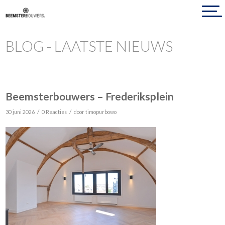
BLOG - LAATSTE NIEUWS
Beemsterbouwers – Frederiksplein
/
/
30 juni 2026
0 Reacties
door
timopurbowo