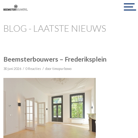
BLOG - LAATSTE NIEUWS
Beemsterbouwers – Frederiksplein
/
/
30 juni 2026
0 Reacties
door
timopurbowo