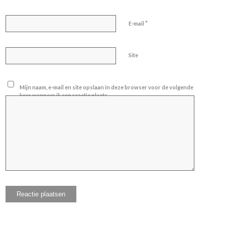
*
E-mail
Site
Mijn naam, e-mail en site opslaan in deze browser voor de volgende
keer wanneer ik een reactie plaats.