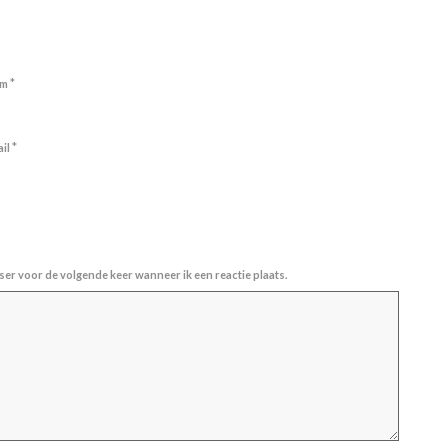
*
am
*
ail
ser voor de volgende keer wanneer ik een reactie plaats.