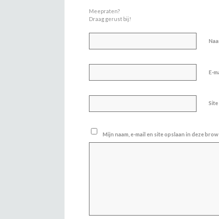
Meepraten?
Draag gerust bij!
Na
E-m
Site
Mijn naam, e-mail en site opslaan in deze brow