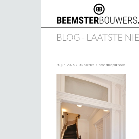
BLOG - LAATSTE N
/
/
30 juni 2026
0 Reacties
door
timopurbowo