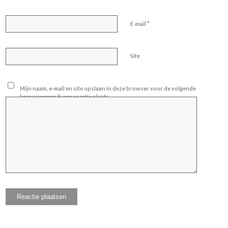
*
E-mail
Site
Mijn naam, e-mail en site opslaan in deze browser voor de volgende
keer wanneer ik een reactie plaats.