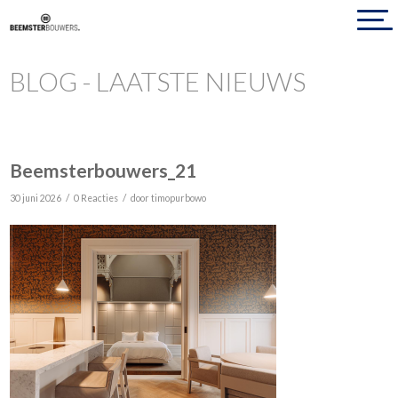
BLOG - LAATSTE NIEUWS
Beemsterbouwers_21
/
/
30 juni 2026
0 Reacties
door
timopurbowo