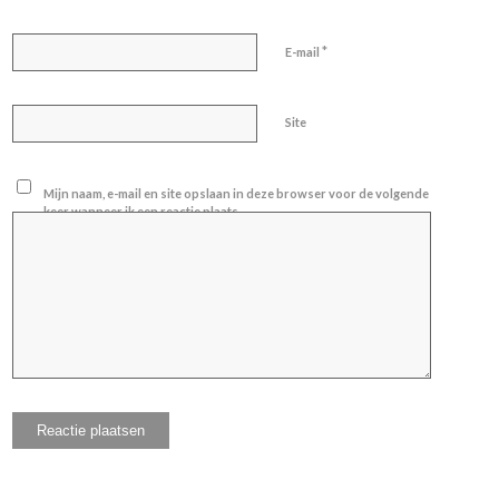
*
E-mail
Site
Mijn naam, e-mail en site opslaan in deze browser voor de volgende
keer wanneer ik een reactie plaats.