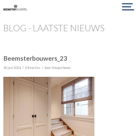
BLOG - LAATSTE NIEUWS
Beemsterbouwers_23
/
/
30 juni 2026
0 Reacties
door
timopurbowo