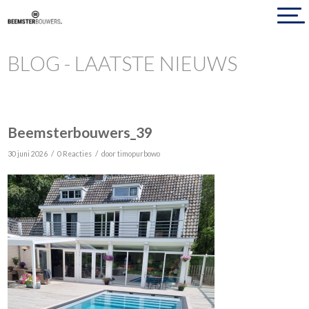
BLOG - LAATSTE NIEUWS
Beemsterbouwers_39
/
/
30 juni 2026
0 Reacties
door
timopurbowo