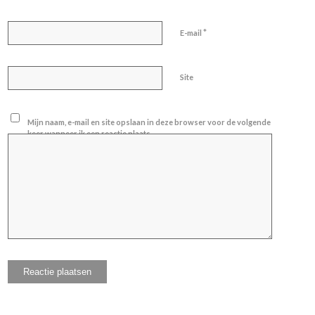
*
E-mail
Site
Mijn naam, e-mail en site opslaan in deze browser voor de volgende
keer wanneer ik een reactie plaats.