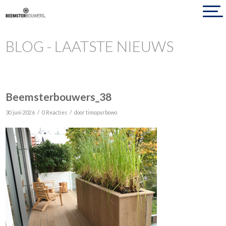
BLOG - LAATSTE NIEUWS
Beemsterbouwers_38
/
/
30 juni 2026
0 Reacties
door
timopurbowo