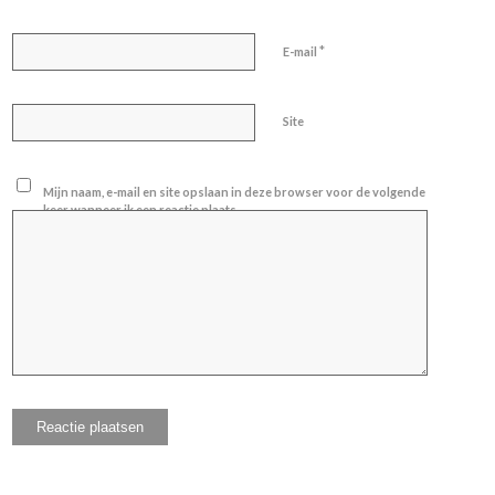
*
E-mail
Site
Mijn naam, e-mail en site opslaan in deze browser voor de volgende
keer wanneer ik een reactie plaats.