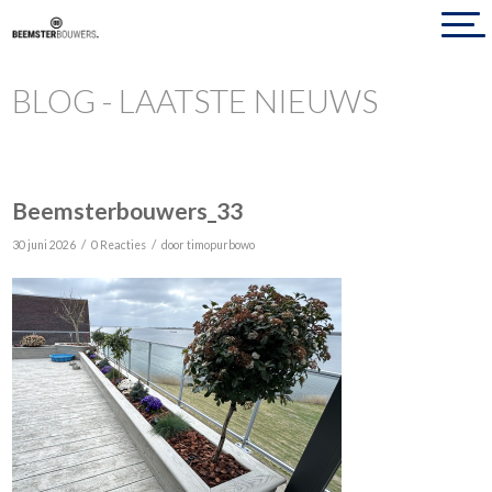
BLOG - LAATSTE NIEUWS
Beemsterbouwers_33
/
/
30 juni 2026
0 Reacties
door
timopurbowo