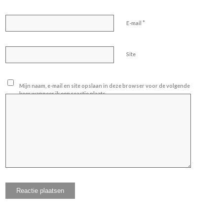
*
E-mail
Site
Mijn naam, e-mail en site opslaan in deze browser voor de volgende
keer wanneer ik een reactie plaats.