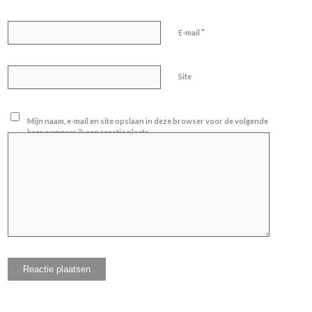
*
E-mail
Site
Mijn naam, e-mail en site opslaan in deze browser voor de volgende
keer wanneer ik een reactie plaats.