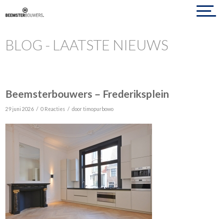
BLOG - LAATSTE NIEUWS
Beemsterbouwers – Frederiksplein
/
/
29 juni 2026
0 Reacties
door
timopurbowo