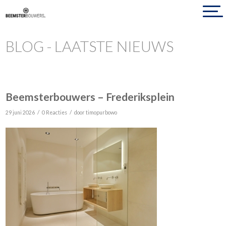
BLOG - LAATSTE NIEUWS
Beemsterbouwers – Frederiksplein
/
/
29 juni 2026
0 Reacties
door
timopurbowo