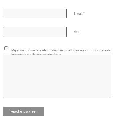
*
E-mail
Site
Mijn naam, e-mail en site opslaan in deze browser voor de volgende
keer wanneer ik een reactie plaats.