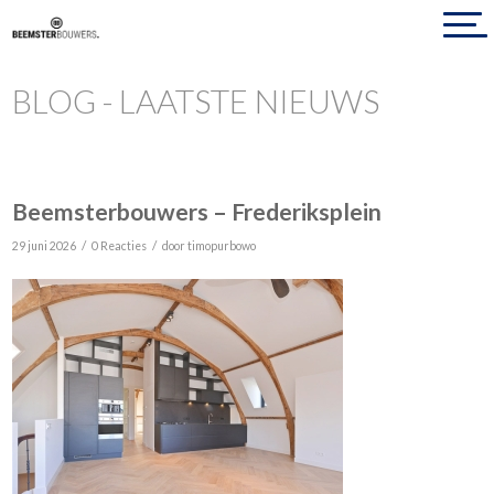
BLOG - LAATSTE NIEUWS
Beemsterbouwers – Frederiksplein
/
/
29 juni 2026
0 Reacties
door
timopurbowo