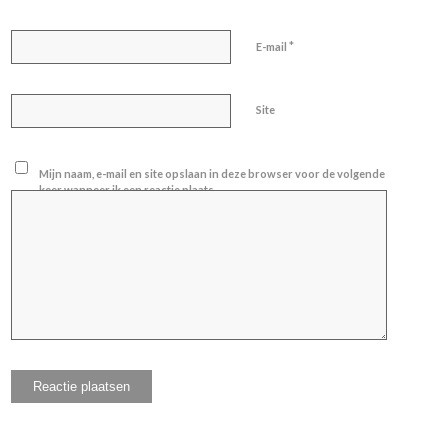
*
E-mail
Site
Mijn naam, e-mail en site opslaan in deze browser voor de volgende
keer wanneer ik een reactie plaats.