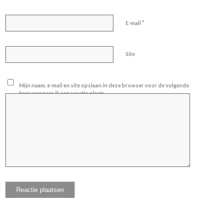
*
E-mail
Site
Mijn naam, e-mail en site opslaan in deze browser voor de volgende
keer wanneer ik een reactie plaats.