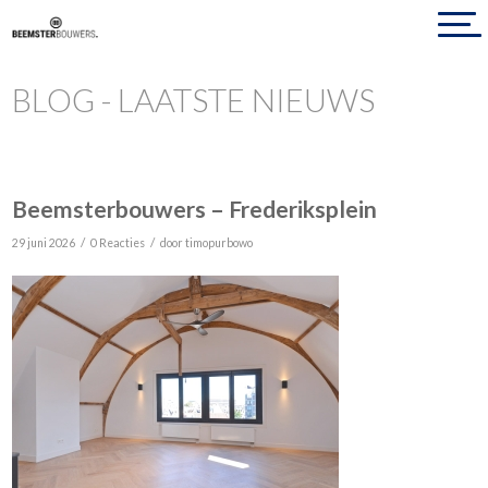
BLOG - LAATSTE NIEUWS
Beemsterbouwers – Frederiksplein
/
/
29 juni 2026
0 Reacties
door
timopurbowo