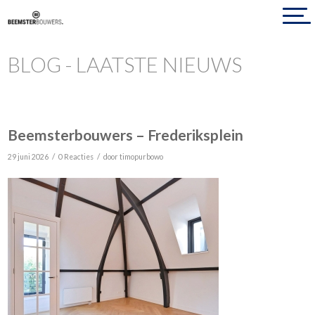
BLOG - LAATSTE NIEUWS
Beemsterbouwers – Frederiksplein
/
/
29 juni 2026
0 Reacties
door
timopurbowo