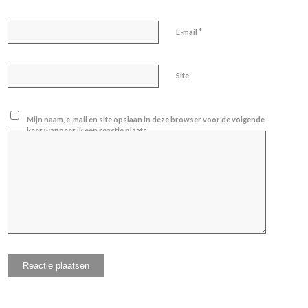
*
E-mail
Site
Mijn naam, e-mail en site opslaan in deze browser voor de volgende
keer wanneer ik een reactie plaats.