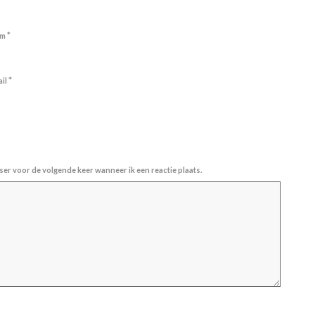
*
am
*
ail
ser voor de volgende keer wanneer ik een reactie plaats.