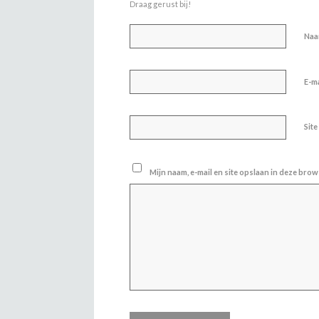
Draag gerust bij!
Na
E-m
Site
Mijn naam, e-mail en site opslaan in deze brow