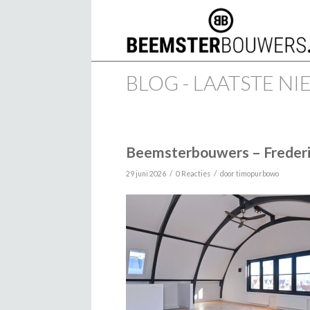
BLOG - LAATSTE N
Beemsterbouwers – Frederi
/
/
29 juni 2026
0 Reacties
door
timopurbowo