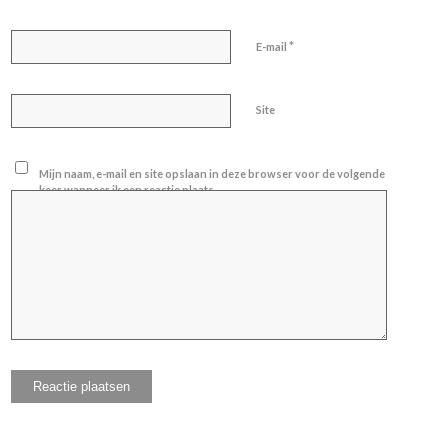
*
E-mail
Site
Mijn naam, e-mail en site opslaan in deze browser voor de volgende
keer wanneer ik een reactie plaats.