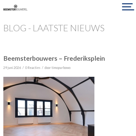
BLOG - LAATSTE NIEUWS
Beemsterbouwers – Frederiksplein
/
/
29 juni 2026
0 Reacties
door
timopurbowo