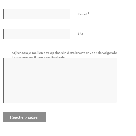
*
E-mail
Site
Mijn naam, e-mail en site opslaan in deze browser voor de volgende
keer wanneer ik een reactie plaats.