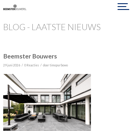
BLOG - LAATSTE NIEUWS
Beemster Bouwers
/
/
29 juni 2026
0 Reacties
door
timopurbowo