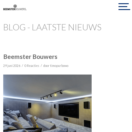
BLOG - LAATSTE NIEUWS
Beemster Bouwers
/
/
29 juni 2026
0 Reacties
door
timopurbowo