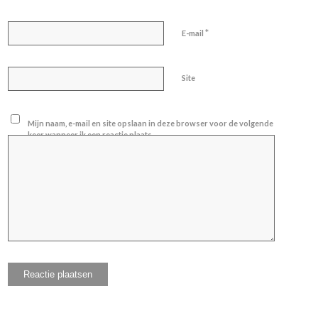
*
E-mail
Site
Mijn naam, e-mail en site opslaan in deze browser voor de volgende
keer wanneer ik een reactie plaats.