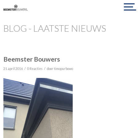
BLOG - LAATSTE NIEUWS
Beemster Bouwers
/
/
21 april 2016
0 Reacties
door
timopurbowo