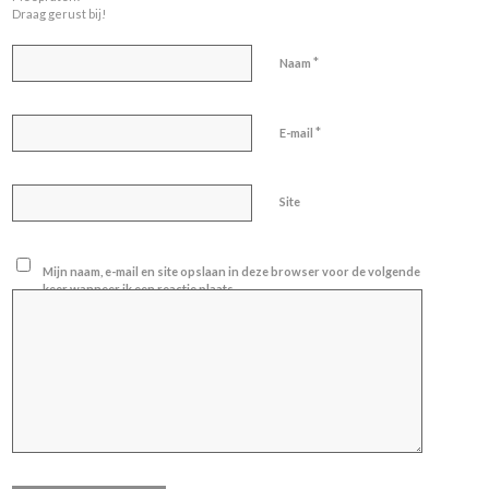
Draag gerust bij!
*
Naam
*
E-mail
Site
Mijn naam, e-mail en site opslaan in deze browser voor de volgende
keer wanneer ik een reactie plaats.