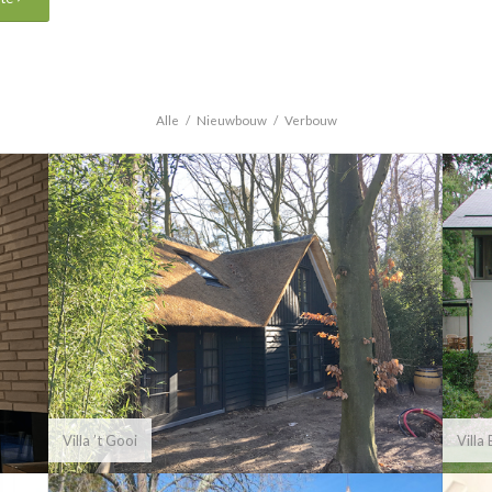
Alle
/
Nieuwbouw
/
Verbouw
Villa ’t Gooi
Villa