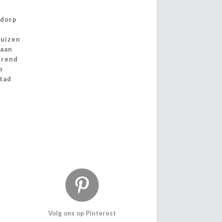
ddorp
n
uizen
zaan
erend
p
tad
Volg ons op Pinterest