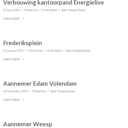
Verbouwing kantoorpand Energielive
/
/
/
25 juni 2026
0 Reacties
in
Verbouw
door
timopurbowo
Lees meer
Frederiksplein
/
/
/
25 januari 2017
0 Reacties
in
Verbouw
door
timopurbowo
Lees meer
Aannemer Edam Volendam
/
/
14 november 2016
0 Reacties
door
timopurbowo
Lees meer
Aannemer Weesp