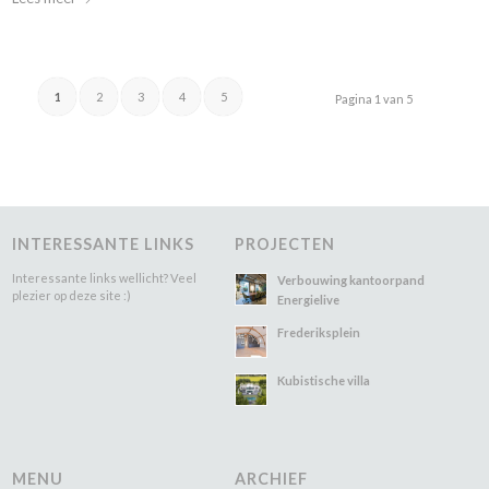
1
2
3
4
5
Pagina 1 van 5
INTERESSANTE LINKS
PROJECTEN
Interessante links wellicht? Veel
Verbouwing kantoorpand
plezier op deze site :)
Energielive
Frederiksplein
Kubistische villa
MENU
ARCHIEF