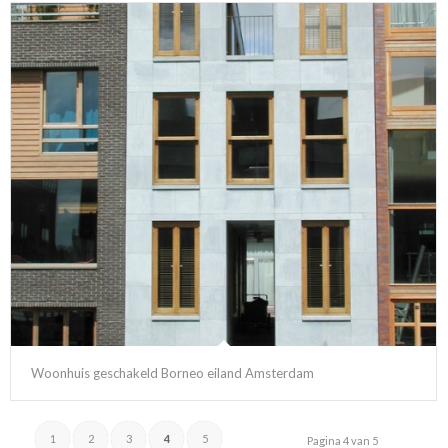
Woonhuis geschakeld Borneo eiland Amsterdam
1
2
3
4
5
Pagina 4 van 5