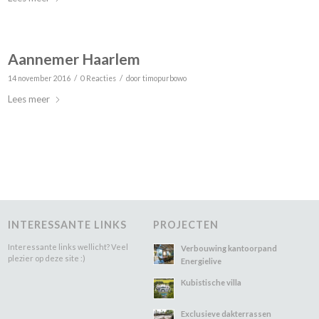
Aannemer Haarlem
/
/
14 november 2016
0 Reacties
door
timopurbowo
Lees meer
INTERESSANTE LINKS
PROJECTEN
Interessante links wellicht? Veel
Verbouwing kantoorpand
plezier op deze site :)
Energielive
Kubistische villa
Exclusieve dakterrassen