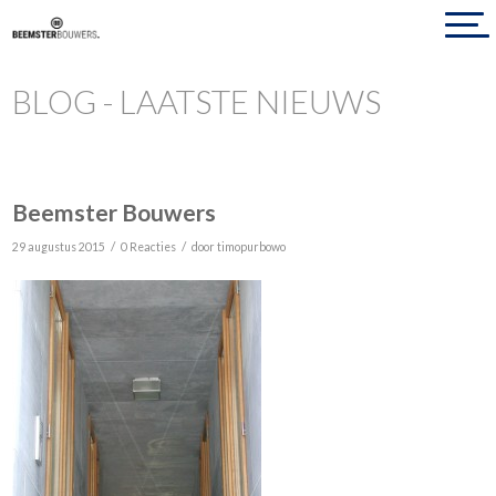
BLOG - LAATSTE NIEUWS
Beemster Bouwers
/
/
29 augustus 2015
0 Reacties
door
timopurbowo