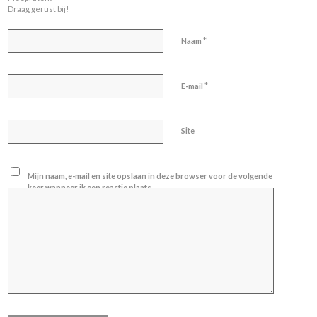
Draag gerust bij!
*
Naam
*
E-mail
Site
Mijn naam, e-mail en site opslaan in deze browser voor de volgende
keer wanneer ik een reactie plaats.