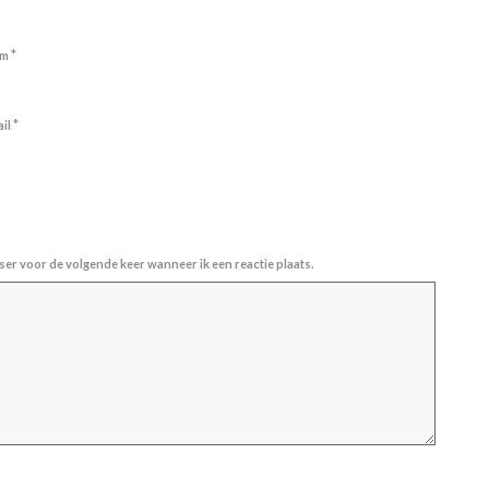
*
am
*
ail
ser voor de volgende keer wanneer ik een reactie plaats.