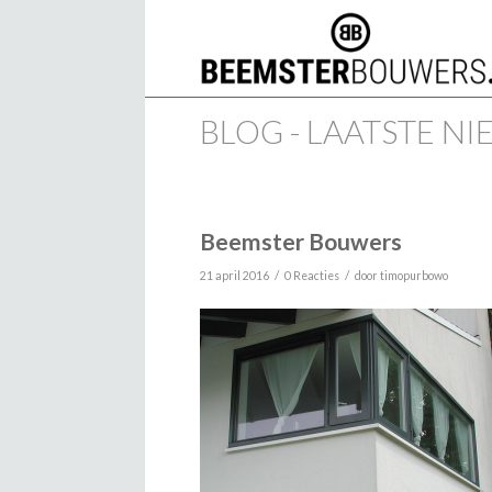
BLOG - LAATSTE N
Beemster Bouwers
/
/
21 april 2016
0 Reacties
door
timopurbowo