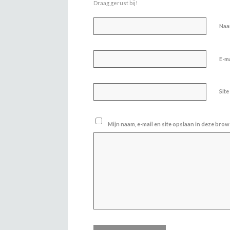
Draag gerust bij!
Na
E-m
Site
Mijn naam, e-mail en site opslaan in deze brow