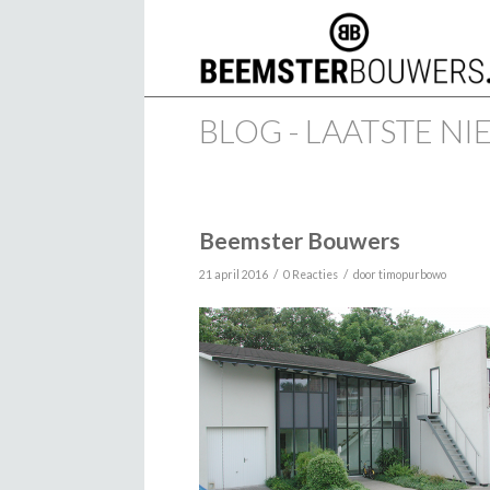
BLOG - LAATSTE N
Beemster Bouwers
/
/
21 april 2016
0 Reacties
door
timopurbowo