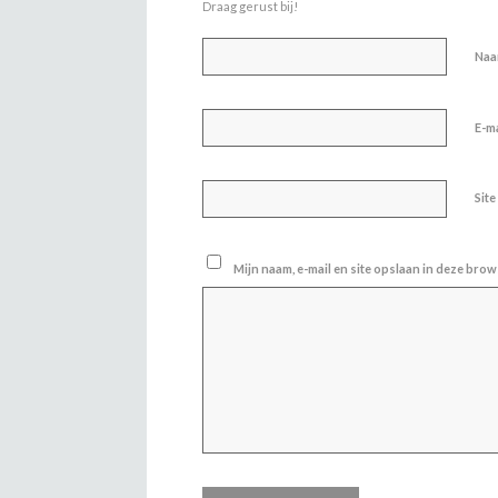
Draag gerust bij!
Na
E-m
Site
Mijn naam, e-mail en site opslaan in deze brow