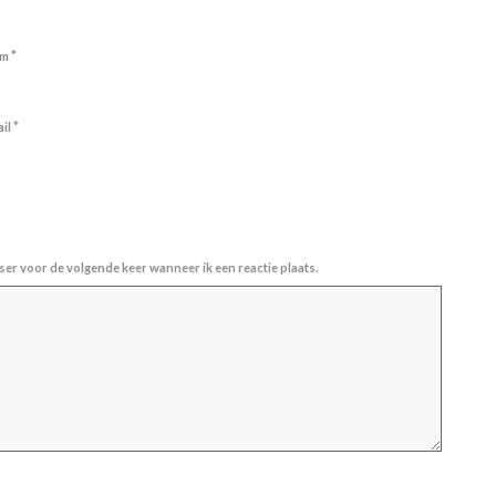
*
am
*
ail
ser voor de volgende keer wanneer ik een reactie plaats.