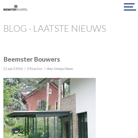
BLOG - LAATSTE NIEUWS
Beemster Bouwers
/
/
21 april 2016
0 Reacties
door
timopurbowo