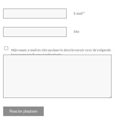
*
E-mail
Site
Mijn naam, e-mail en site opslaan in deze browser voor de volgende
keer wanneer ik een reactie plaats.