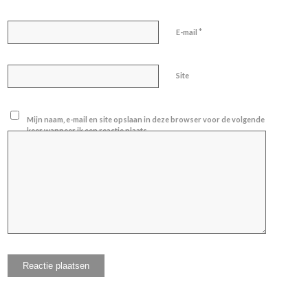
*
E-mail
Site
Mijn naam, e-mail en site opslaan in deze browser voor de volgende
keer wanneer ik een reactie plaats.