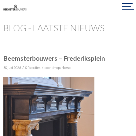
BLOG - LAATSTE NIEUWS
Beemsterbouwers – Frederiksplein
/
/
30 juni 2026
0 Reacties
door
timopurbowo