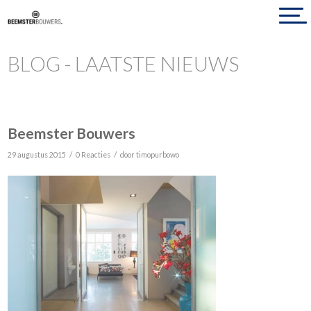
BLOG - LAATSTE NIEUWS
Beemster Bouwers
/
/
29 augustus 2015
0 Reacties
door
timopurbowo