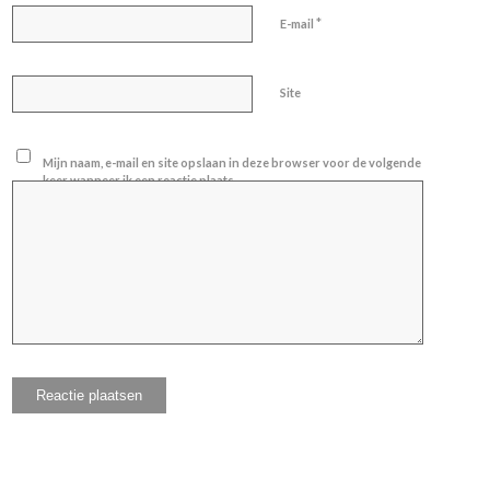
*
E-mail
Site
Mijn naam, e-mail en site opslaan in deze browser voor de volgende
keer wanneer ik een reactie plaats.