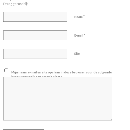
Draag gerust bij!
*
Naam
*
E-mail
Site
Mijn naam, e-mail en site opslaan in deze browser voor de volgende
keer wanneer ik een reactie plaats.