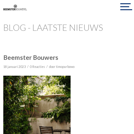
BLOG - LAATSTE NIEUWS
Beemster Bouwers
/
/
18 januari 2023
0 Reacties
door
timopurbowo