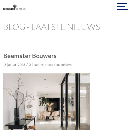
BLOG - LAATSTE NIEUWS
Beemster Bouwers
/
/
18 januari 2023
0 Reacties
door
timopurbowo