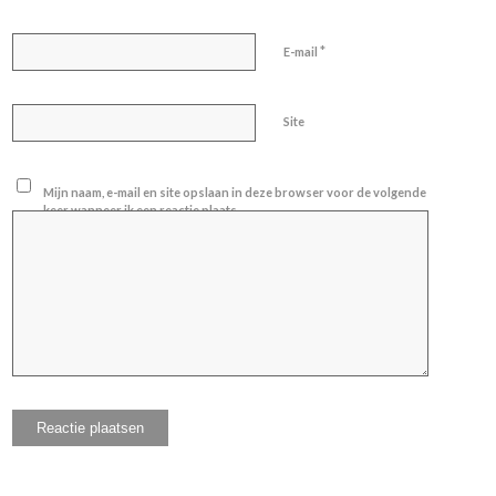
*
E-mail
Site
Mijn naam, e-mail en site opslaan in deze browser voor de volgende
keer wanneer ik een reactie plaats.