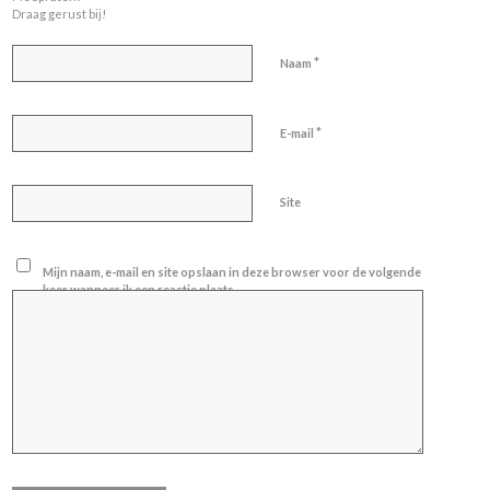
Draag gerust bij!
*
Naam
*
E-mail
Site
Mijn naam, e-mail en site opslaan in deze browser voor de volgende
keer wanneer ik een reactie plaats.