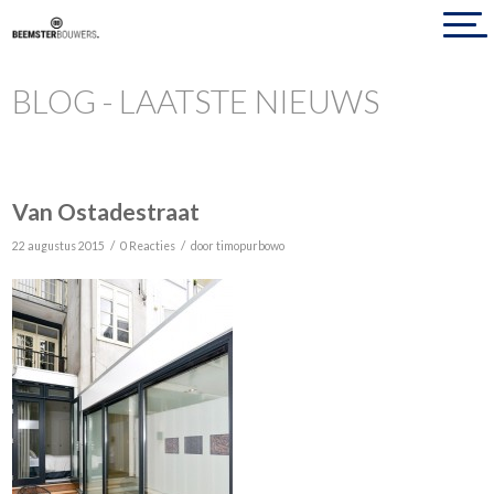
BLOG - LAATSTE NIEUWS
Van Ostadestraat
/
/
22 augustus 2015
0 Reacties
door
timopurbowo