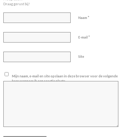
Draag gerust bij!
*
Naam
*
E-mail
Site
Mijn naam, e-mail en site opslaan in deze browser voor de volgende
keer wanneer ik een reactie plaats.