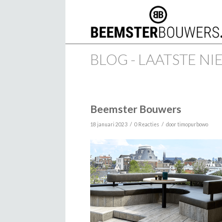
BLOG - LAATSTE N
Beemster Bouwers
/
/
18 januari 2023
0 Reacties
door
timopurbowo