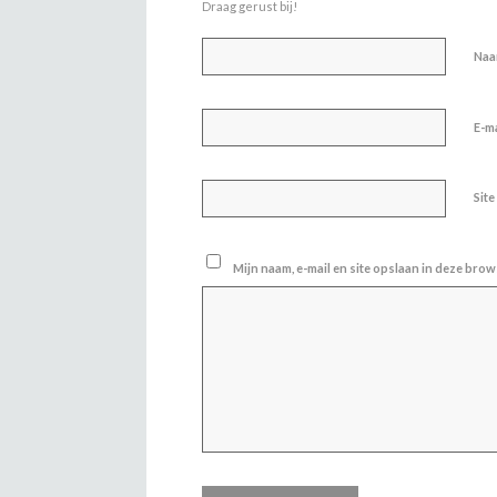
Draag gerust bij!
Na
E-m
Site
Mijn naam, e-mail en site opslaan in deze brow