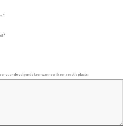
*
am
*
ail
ser voor de volgende keer wanneer ik een reactie plaats.