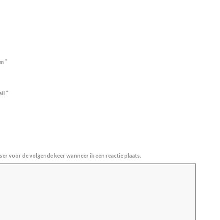
*
am
*
ail
ser voor de volgende keer wanneer ik een reactie plaats.