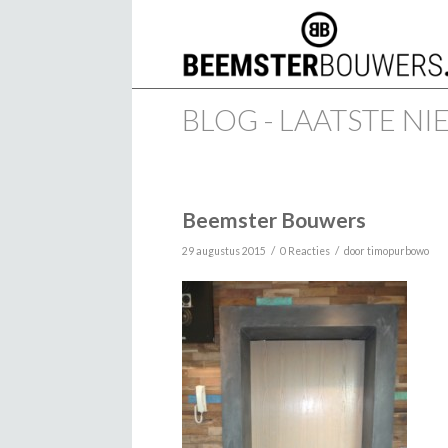
BLOG - LAATSTE N
Beemster Bouwers
/
/
29 augustus 2015
0 Reacties
door
timopurbowo