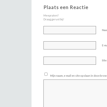
Plaats een Reactie
Meepraten?
Draag gerust bij!
Na
E-m
Site
Mijn naam, e-mail en site opslaan in deze brow