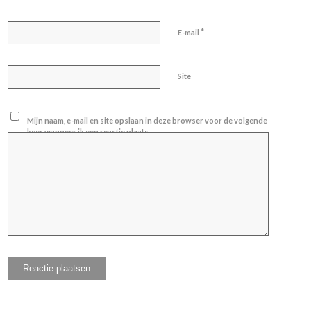
*
E-mail
Site
Mijn naam, e-mail en site opslaan in deze browser voor de volgende
keer wanneer ik een reactie plaats.