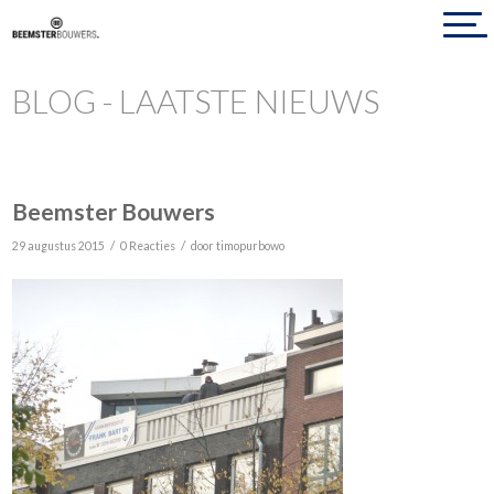
BLOG - LAATSTE NIEUWS
Beemster Bouwers
/
/
29 augustus 2015
0 Reacties
door
timopurbowo